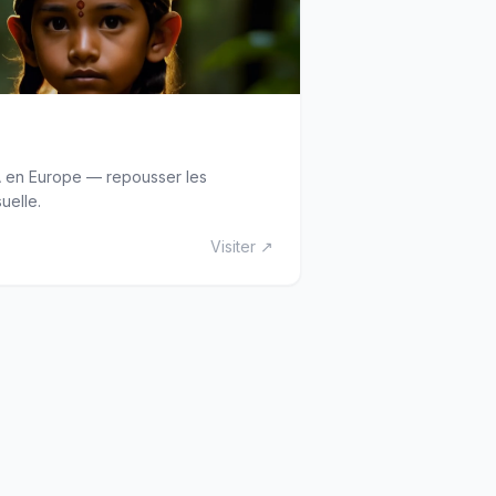
A en Europe — repousser les
suelle.
Visiter ↗